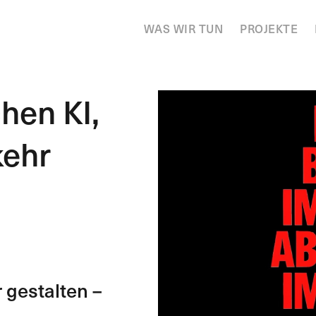
WAS WIR TUN
PROJEKTE
hen KI,
kehr
 gestalten –