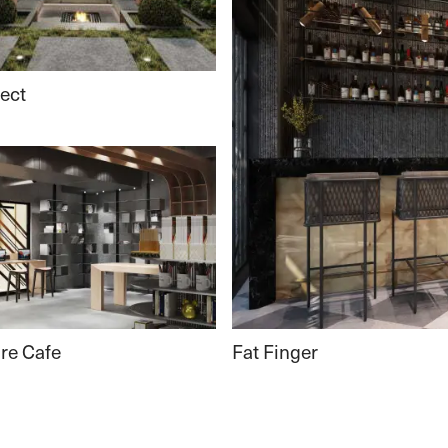
ject
Fat Finger
re Cafe