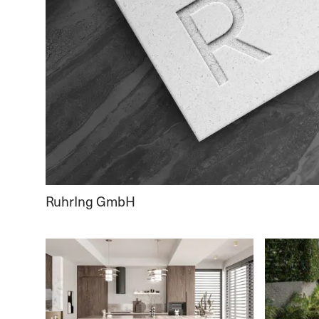
RuhrIng GmbH