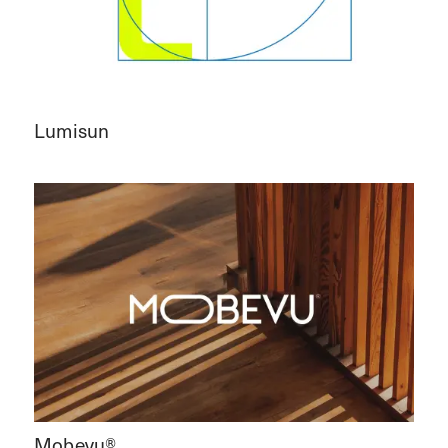
Lumisun
Mobevu®