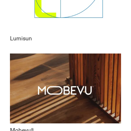
Lumisun
Mobevu®