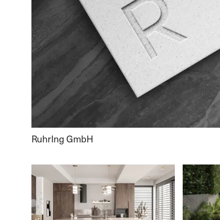
RuhrIng GmbH