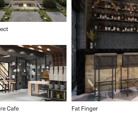
ject
Fat Finger
re Cafe