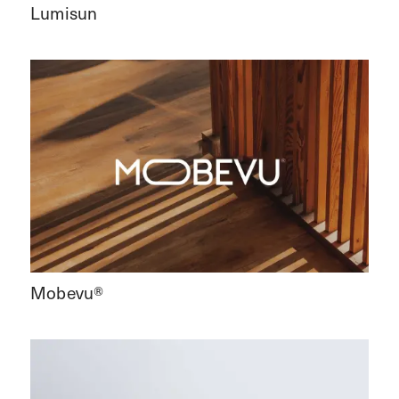
Lumisun
Mobevu®