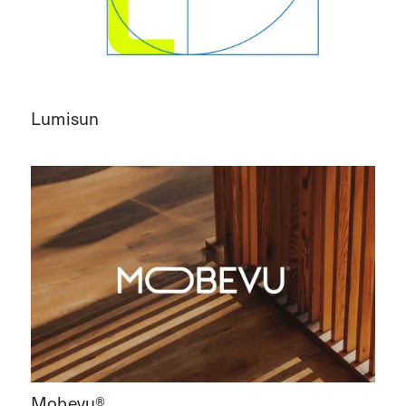
Lumisun
Mobevu®