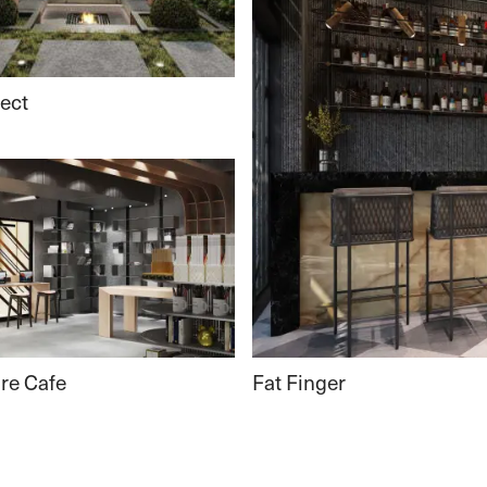
ject
Fat Finger
re Cafe