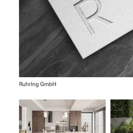
RuhrIng GmbH