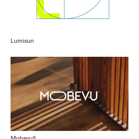
Lumisun
Mobevu®