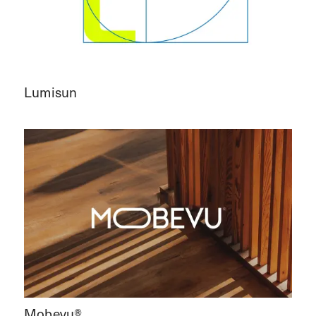
Lumisun
Mobevu®