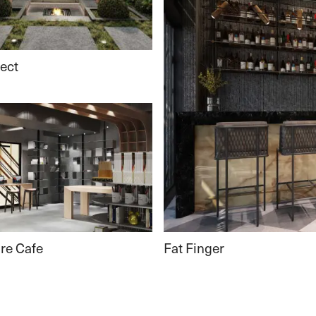
ject
Fat Finger
re Cafe