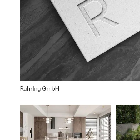
RuhrIng GmbH