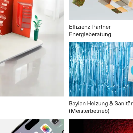
Effizienz-Partner
Energieberatung
Baylan Heizung & Sanitär
(Meisterbetrieb)