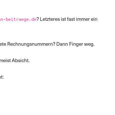
? Letzteres ist fast immer ein
gn-beitraege.de
nkrete Rechnungsnummern? Dann Finger weg.
meist Absicht.
t: