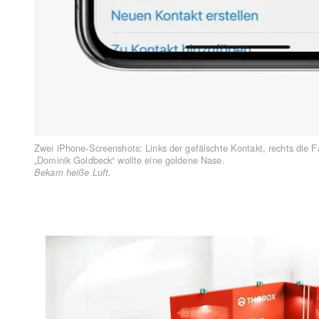
Zwei iPhone-Screenshots: Links der gefälschte Kontakt, rechts die
„Dominik Goldbeck“ wollte eine goldene Nase.
Bekam heiße Luft.