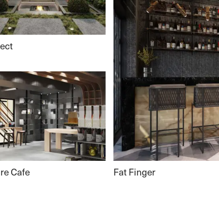
ject
Fat Finger
re Cafe