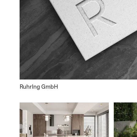
RuhrIng GmbH