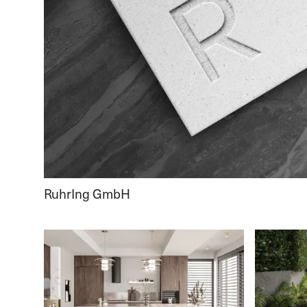
RuhrIng GmbH