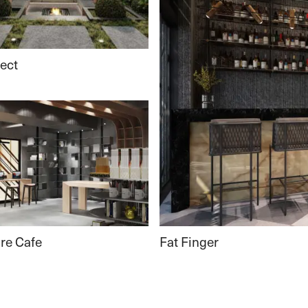
ject
Fat Finger
re Cafe