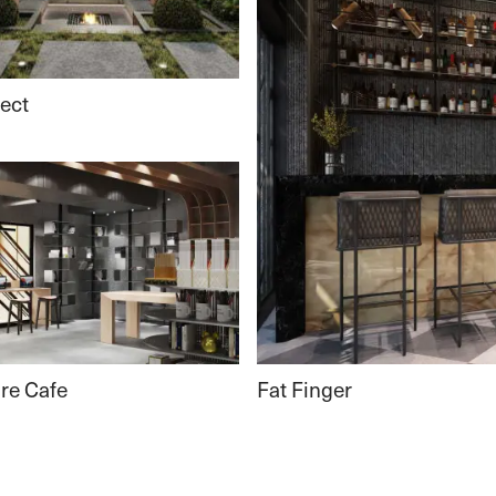
ject
Fat Finger
re Cafe