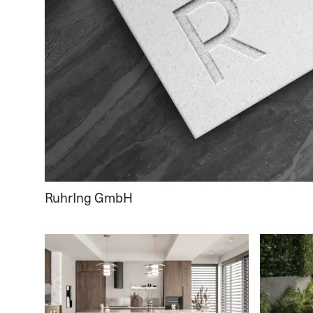
RuhrIng GmbH