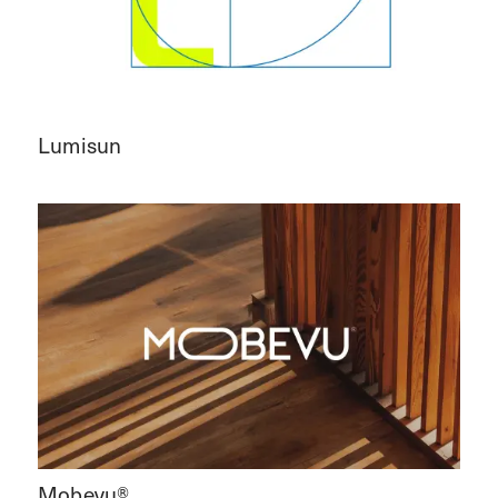
Lumisun
Mobevu®