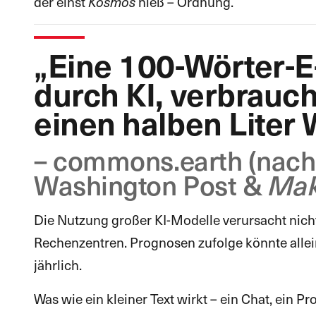
der einst
hieß – Ordnung.
Kosmos
„Eine 100-Wörter-E
durch KI, verbrauc
einen halben Liter 
– commons.earth (nach
Washington Post &
Mak
Die Nutzung großer KI-Modelle verursacht nic
Rechenzentren. Prognosen zufolge könnte allei
jährlich.
Was wie ein kleiner Text wirkt – ein Chat, ein P